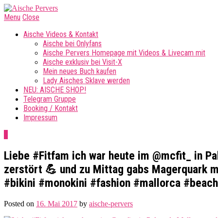
Menu
Close
Aische Videos & Kontakt
Aische bei Onlyfans
Aische Pervers Homepage mit Videos & Livecam mit
Aische exklusiv bei Visit-X
Mein neues Buch kaufen
Lady Aisches Sklave werden
NEU: AISCHE SHOP!
Telegram Gruppe
Booking / Kontakt
Impressum
0
Liebe #Fitfam ich war heute im @mcfit_ in Pa
zerstört 💪 und zu Mittag gabs Magerquark m
#bikini #monokini #fashion #mallorca #beach 
Posted on
16. Mai 2017
by
aische-pervers