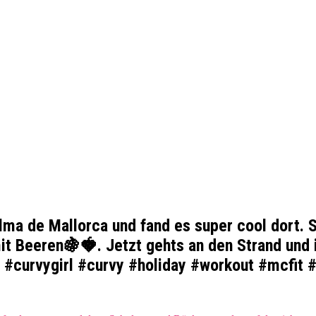
lma de Mallorca und fand es super cool dort. 
it Beeren🍇🍓. Jetzt gehts an den Strand und
#curvygirl #curvy #holiday #workout #mcfit #fi