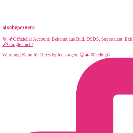
aischepervers
💚 🌱Offizieller Account! Bekannt aus Bild, DSDS, Supertalent, Ex
🔎Google mich!
Warnung: Kann für Herzklopfen sorgen. 😉🔥 #FeelingG