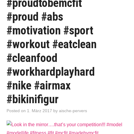
#proudtobemcfit
#proud #abs
#motivation #sport
#workout #eatclean
#cleanfood
#workhardplayhard
#nike #airmax
#bikinifigur
Posted on
1. März 2017
by
aische-pervers