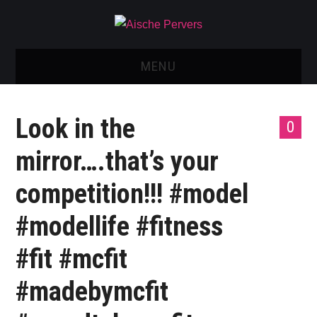
MENU
AISCHE VIDEOS & KONTAKT
Look in the
0
NEU: AISCHE SHOP!
mirror….that’s your
TELEGRAM GRUPPE
competition!!! #model
BOOKING / KONTAKT
#modellife #fitness
IMPRESSUM
#fit #mcfit
#madebymcfit