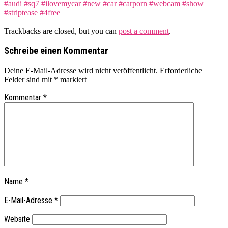
#audi #sq7 #ilovemycar #new #car #carporn #webcam #show
#striptease #4free
Trackbacks are closed, but you can
post a comment
.
Schreibe einen Kommentar
Deine E-Mail-Adresse wird nicht veröffentlicht.
Erforderliche
Felder sind mit
*
markiert
Kommentar
*
Name
*
E-Mail-Adresse
*
Website