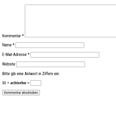
Kommentar
*
Name
*
E-Mail-Adresse
*
Website
Bitte gib eine Antwort in Ziffern ein:
11 + achtzehn =