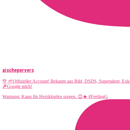
aischepervers
💚 🌱Offizieller Account! Bekannt aus Bild, DSDS, Supertalent, Ex
🔎Google mich!
Warnung: Kann für Herzklopfen sorgen. 😉🔥 #FeelingG