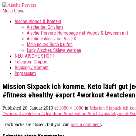
Menu
Close
Aische Videos & Kontakt
Aische bei Onlyfans
Aische Pervers Homepage mit Videos & Livecam mit
Aische exklusiv bei Visit-X
Mein neues Buch kaufen
Lady Aisches Sklave werden
NEU: AISCHE SHOP!
Telegram Gruppe
Booking / Kontakt
Impressum
Mission Sixpack ich komme. Keto läuft gut j
#fitness #healthy #sport #workout #eatclea
Published
20. Januar 2019
at
1080 × 1080
in
Mission Sixpack ich kom
#workout #eatclean #cleanfood #motivation #mcfit #madebymcfit #si
Trackbacks are closed, but you can
post a comment
.