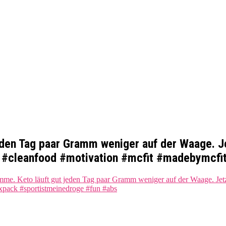
eden Tag paar Gramm weniger auf der Waage. Je
n #cleanfood #motivation #mcfit #madebymcfi
me. Keto läuft gut jeden Tag paar Gramm weniger auf der Waage. Jetzt 
xpack #sportistmeinedroge #fun #abs