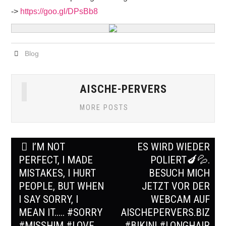
->
https://goo.gl/DPsBb8
Blog
AISCHE-PERVERS
MORE POSTS
Post
I’M NOT
ES WIRD WIEDER
navigation
PERFECT, I MADE
POLIERT🍆💦.
MISTAKES, I HURT
BESUCH MICH
PEOPLE, BUT WHEN
JETZT VOR DER
I SAY SORRY, I
WEBCAM AUF
MEAN IT….. #SORRY
AISCHEPERVERS.BIZ
#MISSHIM #LOVE
#BIKINI #LONGHAIR