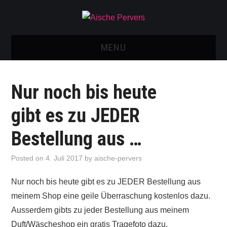
MENU
AISCHE VIDEOS & KONTAKT
Nur noch bis heute
NEU: AISCHE SHOP!
gibt es zu JEDER
TELEGRAM GRUPPE
Bestellung aus …
BOOKING / KONTAKT
Posted on
4. Juli 2017
by
aische-pervers
IMPRESSUM
Nur noch bis heute gibt es zu JEDER Bestellung aus
meinem Shop eine geile Überraschung kostenlos dazu.
Ausserdem gibts zu jeder Bestellung aus meinem
Duft/Wäscheshop ein gratis Tragefoto dazu.