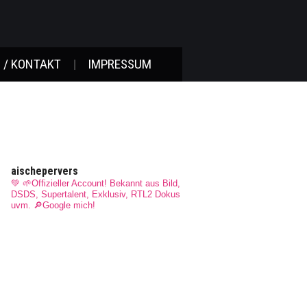
 / KONTAKT
IMPRESSUM
aischepervers
💚 🌱Offizieller Account! Bekannt aus Bild,
DSDS, Supertalent, Exklusiv, RTL2 Dokus
uvm.
🔎Google mich!