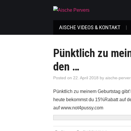
AISCHE VIDEOS & KONTAKT
Pünktlich zu mei
den …
Posted on
22. April 2018
by
aische-perver
Pünktlich zu meinem Geburtstag gi
heute bekommst du 15%Rabatt auf d
auf www.not4pussy.com