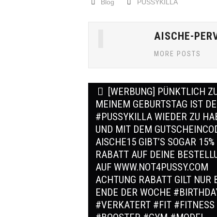
Blog
PUSSYKILLA
AISCHE-PER
MORE POSTS
Post
[WERBUNG] PÜNKTLICH Z
navigation
MEINEM GEBURTSTAG IST D
#PUSSYKILLA WIEDER ZU HA
UND MIT DEM GUTSCHEINCO
AISCHE15 GIBT’S SOGAR 15%
RABATT AUF DEINE BESTELL
AUF WWW.NOT4PUSSY.COM
ACHTUNG RABATT GILT NUR 
ENDE DER WOCHE #BIRTHDA
#VERKATERT #FIT #FITNESS