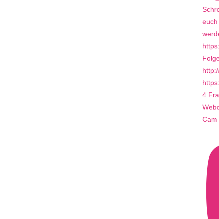
4 Fra
Webca
Cam 