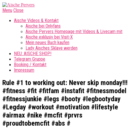
Menu
Close
Aische Videos & Kontakt
Aische bei Onlyfans
Aische Pervers Homepage mit Videos & Livecam mit
Aische exklusiv bei Visit-X
Mein neues Buch kaufen
Lady Aisches Sklave werden
NEU: AISCHE SHOP!
Telegram Gruppe
Booking / Kontakt
Impressum
Rule #1 to working out: Never skip monday!!!
#fitness #fit #fitfam #instafit #fitnessmodel
#fitnessjunkie #legs #booty #legbootyday
#Legday #workout #motivation #lifestyle
#airmax #nike #mcfit #prvrs
#proudtobemcfit #abs #