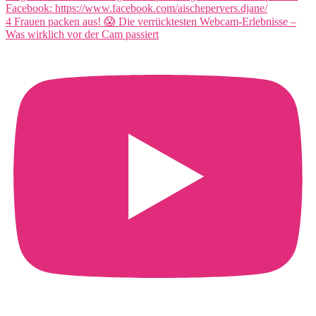
4 Frauen packen aus! 😱 Die verrücktesten Webcam-Erlebnisse –
Was wirklich vor der Cam passiert