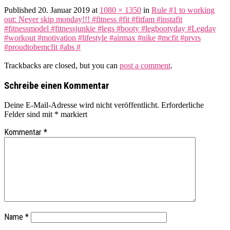
Published
20. Januar 2019
at
1080 × 1350
in
Rule #1 to working
out: Never skip monday!!! #fitness #fit #fitfam #instafit
#fitnessmodel #fitnessjunkie #legs #booty #legbootyday #Legday
#workout #motivation #lifestyle #airmax #nike #mcfit #prvrs
#proudtobemcfit #abs #
Trackbacks are closed, but you can
post a comment
.
Schreibe einen Kommentar
Deine E-Mail-Adresse wird nicht veröffentlicht.
Erforderliche
Felder sind mit
*
markiert
Kommentar
*
Name
*