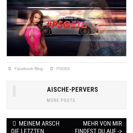
Facebook Blog
PSGEil
AISCHE-PERVERS
MORE POSTS
Post
MEINEM ARSCH
MEHR VON MIR
navigation
DIE LETZTEN
FINDEST DU AUF ->