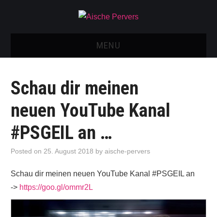
MENU
AISCHE VIDEOS & KONTAKT
Schau dir meinen
NEU: AISCHE SHOP!
neuen YouTube Kanal
TELEGRAM GRUPPE
#PSGEIL an …
BOOKING / KONTAKT
Posted on
25. August 2018
by
aische-pervers
IMPRESSUM
Schau dir meinen neuen YouTube Kanal #PSGEIL an
->
https://goo.gl/ommr2L