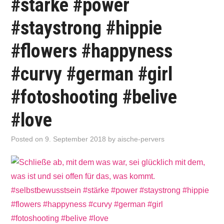
#stärke #power
#staystrong #hippie
#flowers #happyness
#curvy #german #girl
#fotoshooting #belive
#love
Posted on
9. September 2018
by
aische-pervers