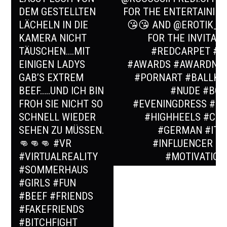
DEM GESTELLTEN
FOR THE ENTERTAININ
LÄCHELN IN DIE
😘😘 AND @EROTIK_
KAMERA NICHT
FOR THE INVITATI
TÄUSCHEN….MIT
#REDCARPET #X
EINIGEN LADYS
#AWARDS #AWARDNIG
GAB’S EXTREM
#PORNART #BALLKL
BEEF…..UND ICH BIN
#NUDE #BO
FROH SIE NICHT SO
#EVENINGDRESS #G
SCHNELL WIEDER
#HIGHHEELS #CU
SEHEN ZU MÜSSEN.
#GERMAN #ITG
👊👊👊 #VR
#INFLUENCER #
#VIRTUALREALITY
#MOTIVATIO
#SOMMERHAUS
#GIRLS #FUN
#BEEF #FRIENDS
#FAKEFRIENDS
#BITCHFIGHT