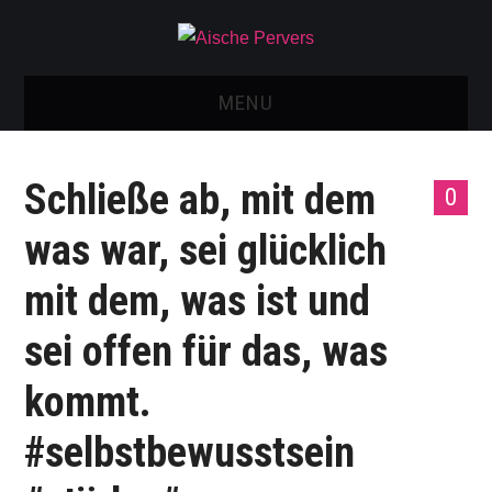
MENU
AISCHE VIDEOS & KONTAKT
Schließe ab, mit dem
0
NEU: AISCHE SHOP!
was war, sei glücklich
TELEGRAM GRUPPE
mit dem, was ist und
BOOKING / KONTAKT
sei offen für das, was
IMPRESSUM
kommt.
#selbstbewusstsein