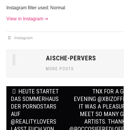
Instagram filter used: Normal
View in Instagram ⇒
Instagram
AISCHE-PERVERS
MORE POSTS
Post
HEUTE STARTET
TNX FOR A GR
navigation
DAS SOMMERHAUS
EVENING @XBIZOFFICI
DER PORNOSTARS
IT WAS A PLEASURE
AUF
MEET SO MANY GR
@REALITY.LOVERS
ARTISTS. THANKS
LASST EUCH VON
@ROCCOSIFFREDI.OFFIC