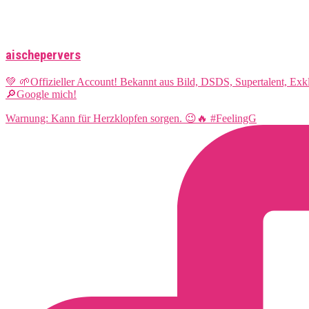
aischepervers
💚 🌱Offizieller Account! Bekannt aus Bild, DSDS, Supertalent, Ex
🔎Google mich!
Warnung: Kann für Herzklopfen sorgen. 😉🔥 #FeelingG