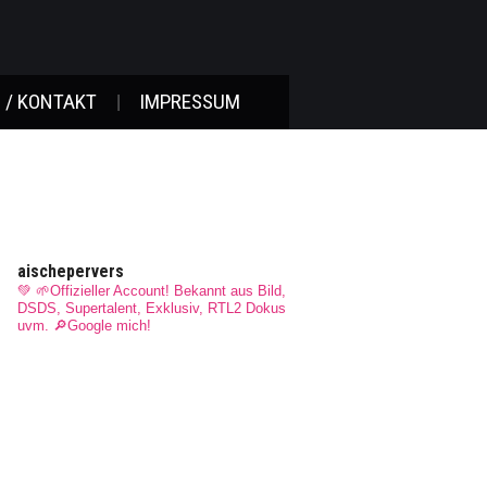
 / KONTAKT
IMPRESSUM
aischepervers
💚 🌱Offizieller Account! Bekannt aus Bild,
DSDS, Supertalent, Exklusiv, RTL2 Dokus
uvm.
🔎Google mich!