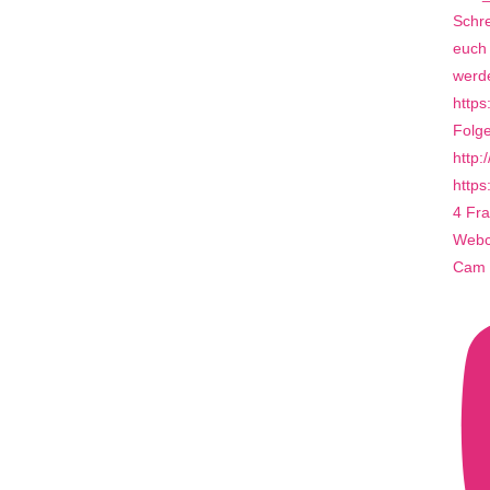
4 Fra
Webca
Cam 