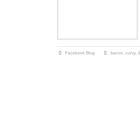
Facebook Blog
bacon
,
curvy
,
l