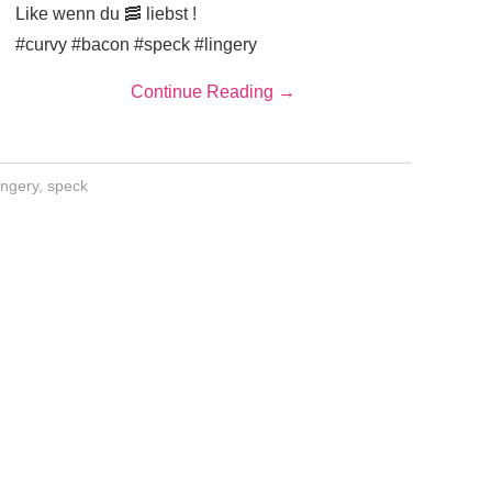
Like wenn du 🥓 liebst !
#curvy #bacon #speck #lingery
Continue Reading
→
ingery
,
speck