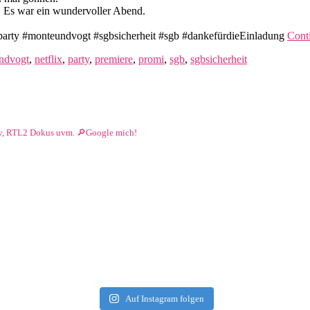
 Es war ein wundervoller Abend.
 #party #monteundvogt #sgbsicherheit #sgb #dankefürdieEinladung
Cont
ndvogt
,
netflix
,
party
,
premiere
,
promi
,
sgb
,
sgbsicherheit
siv, RTL2 Dokus uvm.
🔎Google mich!
Auf Instagram folgen