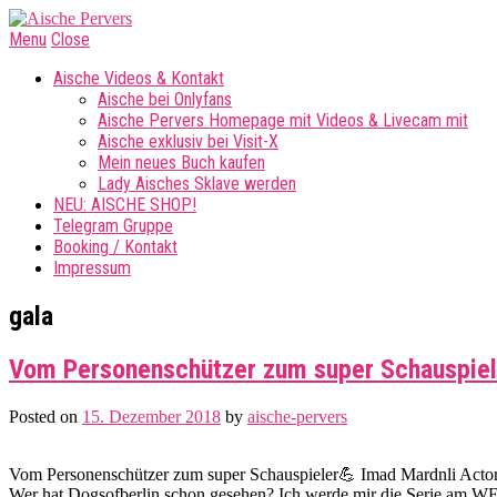
Menu
Close
Aische Videos & Kontakt
Aische bei Onlyfans
Aische Pervers Homepage mit Videos & Livecam mit
Aische exklusiv bei Visit-X
Mein neues Buch kaufen
Lady Aisches Sklave werden
NEU: AISCHE SHOP!
Telegram Gruppe
Booking / Kontakt
Impressum
gala
Vom Personenschützer zum super Schauspie
Posted on
15. Dezember 2018
by
aische-pervers
Vom Personenschützer zum super Schauspieler💪 Imad Mardnli Acto
Wer hat Dogsofberlin schon gesehen? Ich werde mir die Serie am W