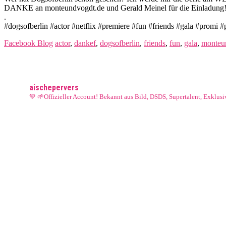
DANKE an monteundvogdt.de und Gerald Meinel für die Einladung!
.
#dogsofberlin #actor #netflix #premiere #fun #friends #gala #promi
Facebook Blog
actor
,
dankef
,
dogsofberlin
,
friends
,
fun
,
gala
,
monteu
aischepervers
💚 🌱Offizieller Account! Bekannt aus Bild, DSDS, Supertalent, Exklu