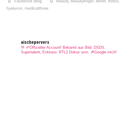
Facebook Blog
beauty
,
beautyengel
,
berlin
,
botox
,
hyaluron
,
medicalthree
aischepervers
💚 🌱Offizieller Account! Bekannt aus Bild, DSDS,
Supertalent, Exklusiv, RTL2 Dokus uvm.
🔎Google mich!