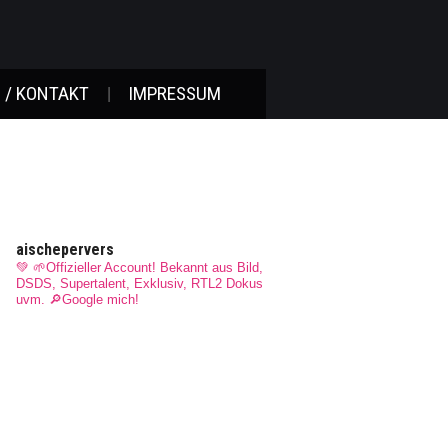
 / KONTAKT
IMPRESSUM
aischepervers
💚 🌱Offizieller Account! Bekannt aus Bild,
DSDS, Supertalent, Exklusiv, RTL2 Dokus
uvm.
🔎Google mich!