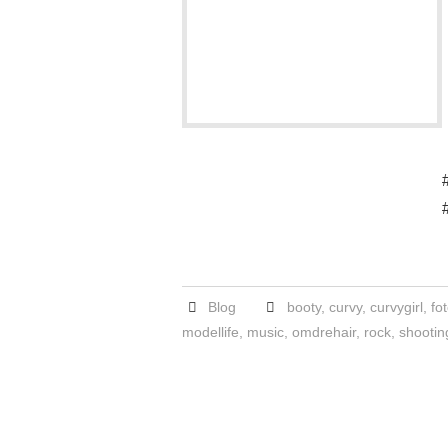
Blog
booty
,
curvy
,
curvygirl
,
fo
modellife
,
music
,
omdrehair
,
rock
,
shootin