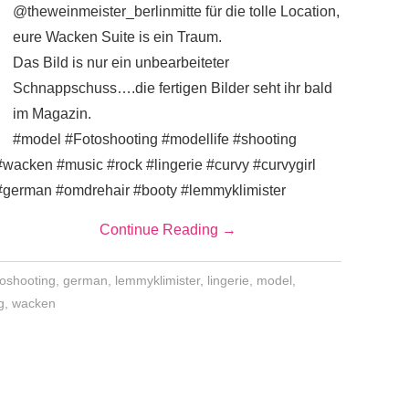
@theweinmeister_berlinmitte für die tolle Location,
eure Wacken Suite is ein Traum.
Das Bild is nur ein unbearbeiteter
Schnappschuss….die fertigen Bilder seht ihr bald
im Magazin.
#model #Fotoshooting #modellife #shooting
#wacken #music #rock #lingerie #curvy #curvygirl
#german #omdrehair #booty #lemmyklimister
Continue Reading
→
toshooting
,
german
,
lemmyklimister
,
lingerie
,
model
,
g
,
wacken