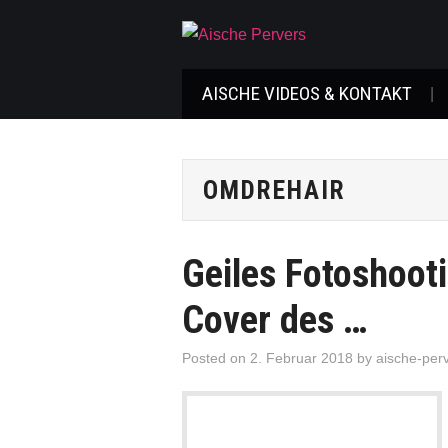
AISCHE VIDEOS & KONTAKT
OMDREHAIR
Geiles Fotoshooti
Cover des …
Posted on
2. Februar 2018
by
aische-per