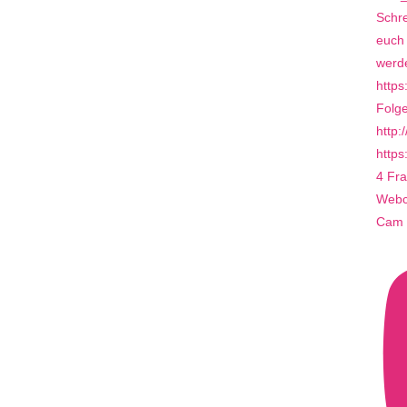
4 Fra
Webca
Cam 