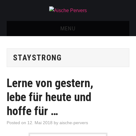
MENU
AISCHE VIDEOS & KONTAKT
STAYSTRONG
NEU: AISCHE SHOP!
TELEGRAM GRUPPE
Lerne von gestern,
BOOKING / KONTAKT
lebe für heute und
IMPRESSUM
hoffe für …
Posted on
12. Mai 2018
by
aische-pervers