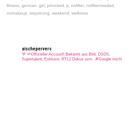
fitness
,
german
,
girl
,
johnreed
,
jr
,
nofilter
,
nofilterneeded
,
nomakeup
,
staystrong
,
weekend
,
wellness
aischepervers
💚 🌱Offizieller Account! Bekannt aus Bild, DSDS,
Supertalent, Exklusiv, RTL2 Dokus uvm.
🔎Google mich!