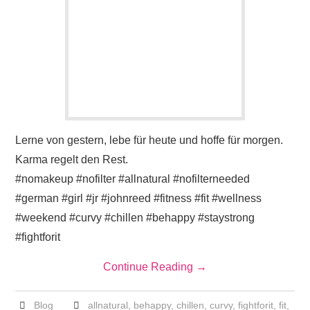
Lerne von gestern, lebe für heute und hoffe für morgen.
Karma regelt den Rest.
#nomakeup #nofilter #allnatural #nofilterneeded
#german #girl #jr #johnreed #fitness #fit #wellness
#weekend #curvy #chillen #behappy #staystrong
#fightforit
Continue Reading
→
Blog
allnatural
,
behappy
,
chillen
,
curvy
,
fightforit
,
fit
,