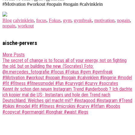
#Motivation #workout #nopain #nogain #calvinklein
Blog
calvinklein
,
focus
,
Fokus
,
gym
,
gymfreak
,
motivation
,
nogain
,
nopain
,
workout
aische-pervers
More Posts
Post
The secret of change is to focus all of your energy, not on fighting
the old, but on building the new. (Socrates) Foto:
navigation
@n.mercedes_fotografie #focus #Fokus #gym #gymfreak
#Motivation #workout #nopain #nogain #calvinklein #lingerie #model
#fit #fitness #fitnessmodel #fun #curvygirl #curvy #socrates
Kennt ihr schon den neuen Instagram Trend #underboob ? Ich dachte
ich kopier mal die US- Instastars und hole den Trend nach
Deutschland. Welches girl macht mit? #instagood #instagram #Trend
#bikini #model #fit #fitness #microkini #curvy #fitfam #boobs
#copycat #germangirl #longhair #waist #legs