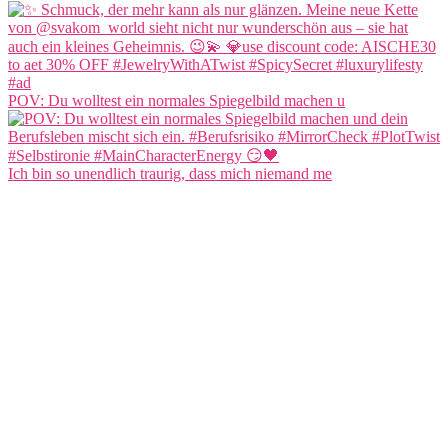
POV: Du wolltest ein normales Spiegelbild machen u
Ich bin so unendlich traurig, dass mich niemand me