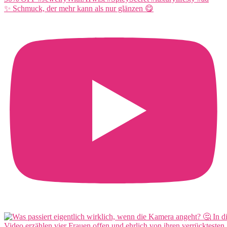
✨ Schmuck, der mehr kann als nur glänzen 😋