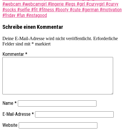
navigation
#webcam #webcamgirl #lingerie #legs #girl #curvygirl #curvy
#socks #selfie #fit #fitness #booty #cute #german #motivation
#friday #fun #instagood
Schreibe einen Kommentar
Deine E-Mail-Adresse wird nicht veröffentlicht.
Erforderliche
Felder sind mit
*
markiert
Kommentar
*
Name
*
E-Mail-Adresse
*
Website