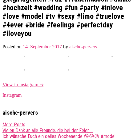
#hochzeit #wedding #fun #party #inlove
#love #model #tv #sexy #limo #truelove
#4ever #bride #feelings #perfectday
#iloveyou
Posted on
14. September 2017
by
aische-pervers
View in Instagram ⇒
Instagram
aische-pervers
More Posts
Post
Vielen Dank an alle Freunde, die bei der Feier …
Ich wünsche Euch ein geiles Wochenende 😘😘😘 #model