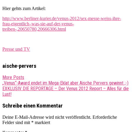
Hier gehts zum Artikel:
http://www.berliner-kurier.de/venus-2012/sex-messe-weiss-ihre-
frau-eigentlich–was-sie-auf-der-venus-
treiben-,20650780,20666306.html
Presse und TV
aische-pervers
More Posts
Post
„Venus“-Award endet im Mega-Eklat aber Aische Pervers gewinnt ;-)
EXKLUSIV DIE REPORTAGE – Der Venus 2012 Report – Alles für die
navigation
Lust!
Schreibe einen Kommentar
Deine E-Mail-Adresse wird nicht veröffentlicht.
Erforderliche
Felder sind mit
*
markiert