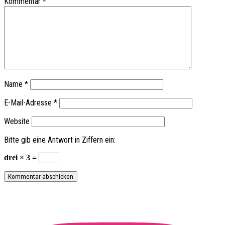
Kommentar
*
Name
*
E-Mail-Adresse
*
Website
Bitte gib eine Antwort in Ziffern ein:
drei × 3 =