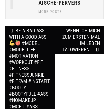
AISCHE-PERVERS
MORE POSTS
Post
BE A BAD ASS
WENN ICH MICH
navigation
WITH A GOOD ASS
ZUM ERSTEN MAL
#MODEL
IM LEBEN
#MODELLIFE
TÄTOWIEREN …
#MOTIVATION
#WORKOUT #FIT
#FITNESS
#FITNESSJUNKIE
#FITFAM #INSTAFIT
#BOOTY
#BOOTYFULL #ASS
#NOMAKEUP
#MCFIT #ABS