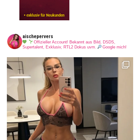
aischepervers
Offizieller Account! Bekannt aus Bild, DSDS,
Supertalent, Exklusiv, RTL2 Dokus uvm.
Google mich!