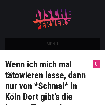
MENU
AISCHE VIDEOS & KONTAKT
Wenn ich mich mal
0
NEU: AISCHE SHOP!
tätowieren lasse, dann
TELEGRAM GRUPPE
nur von *Schmal* in
BOOKING / KONTAKT
Köln Dort gibt’s die
IMPRESSUM