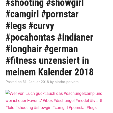
#shooting #showgirl
#camgirl #pornstar
#legs #curvy
#pocahontas #indianer
#longhair #german
#fitness unzensiert in
meinem Kalender 2018
Posted on
31. Januar 2018
by
aische-pervers