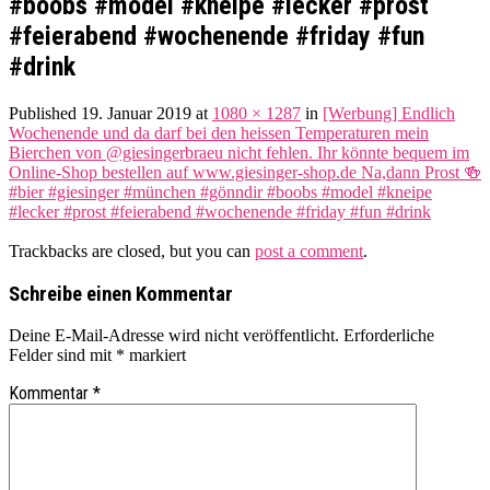
#boobs #model #kneipe #lecker #prost
#feierabend #wochenende #friday #fun
#drink
Published
19. Januar 2019
at
1080 × 1287
in
[Werbung] Endlich
Wochenende und da darf bei den heissen Temperaturen mein
Bierchen von @giesingerbraeu nicht fehlen. Ihr könnte bequem im
Online-Shop bestellen auf www.giesinger-shop.de Na,dann Prost 🍻
#bier #giesinger #münchen #gönndir #boobs #model #kneipe
#lecker #prost #feierabend #wochenende #friday #fun #drink
Trackbacks are closed, but you can
post a comment
.
Schreibe einen Kommentar
Deine E-Mail-Adresse wird nicht veröffentlicht.
Erforderliche
Felder sind mit
*
markiert
Kommentar
*