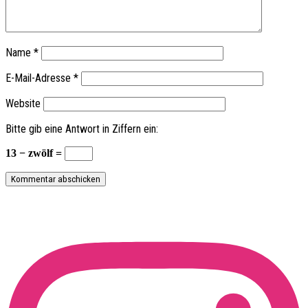
Name
*
E-Mail-Adresse
*
Website
Bitte gib eine Antwort in Ziffern ein:
13 − zwölf =