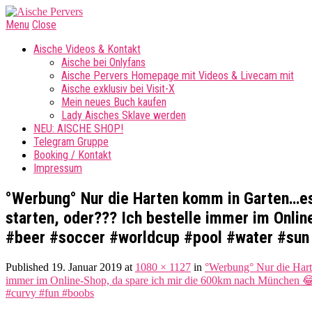
Menu
Close
Aische Videos & Kontakt
Aische bei Onlyfans
Aische Pervers Homepage mit Videos & Livecam mit
Aische exklusiv bei Visit-X
Mein neues Buch kaufen
Lady Aisches Sklave werden
NEU: AISCHE SHOP!
Telegram Gruppe
Booking / Kontakt
Impressum
°Werbung° Nur die Harten komm in Garten…es 
starten, oder??? Ich bestelle immer im Onl
#beer #soccer #worldcup #pool #water #sun 
Published
19. Januar 2019
at
1080 × 1127
in
°Werbung° Nur die Harte
immer im Online-Shop, da spare ich mir die 600km nach München 😂
#curvy #fun #boobs