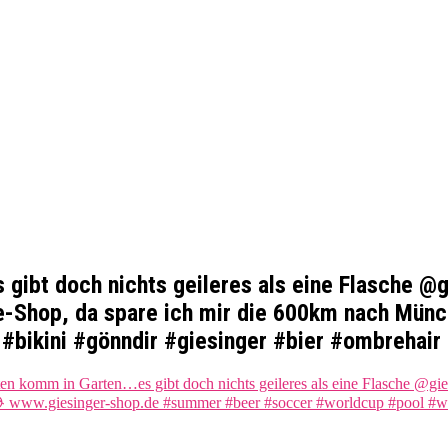
gibt doch nichts geileres als eine Flasche 
ine-Shop, da spare ich mir die 600km nach M
#bikini #gönndir #giesinger #bier #ombrehai
n komm in Garten…es gibt doch nichts geileres als eine Flasche @gies
 www.giesinger-shop.de #summer #beer #soccer #worldcup #pool #wat