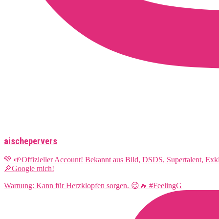
aischepervers
💚 🌱Offizieller Account! Bekannt aus Bild, DSDS, Supertalent, Ex
🔎Google mich!
Warnung: Kann für Herzklopfen sorgen. 😉🔥 #FeelingG