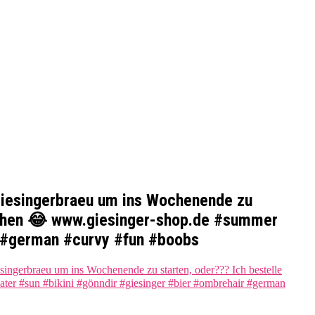
@giesingerbraeu um ins Wochenende zu
ünchen 😂 www.giesinger-shop.de #summer
r #german #curvy #fun #boobs
ingerbraeu um ins Wochenende zu starten, oder??? Ich bestelle
er #sun #bikini #gönndir #giesinger #bier #ombrehair #german