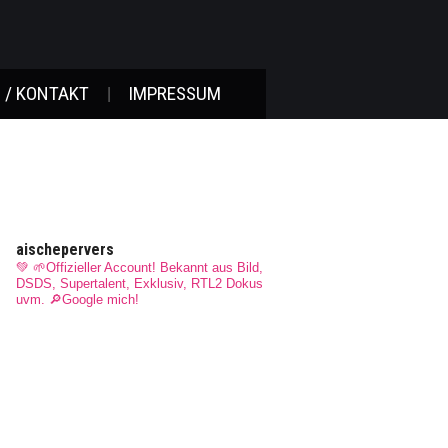
 / KONTAKT
IMPRESSUM
aischepervers
💚 🌱Offizieller Account! Bekannt aus Bild,
DSDS, Supertalent, Exklusiv, RTL2 Dokus
uvm.
🔎Google mich!