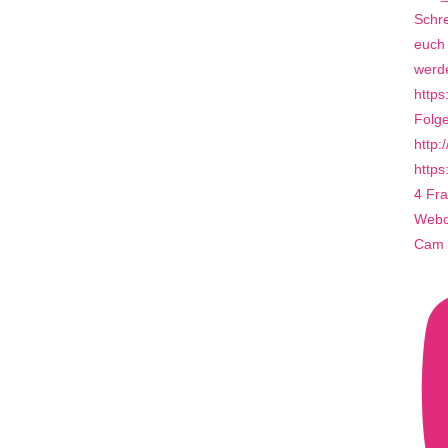
4 Fra
Webca
Cam 