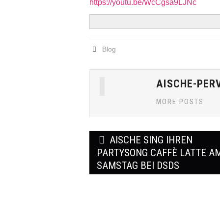
https://youtu.be/WcCgsa9LJNc
Blog
AISCHE-PER
MORE POSTS
Post
AISCHE SING IHREN
navigation
PARTYSONG CAFFÈ LATTE A
SAMSTAG BEI DSDS