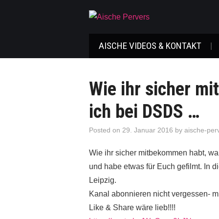
AISCHE VIDEOS & KONTAKT
Wie ihr sicher m
ich bei DSDS …
Posted on
29. Januar 2016
by
aische-per
Wie ihr sicher mitbekommen habt, wa
und habe etwas für Euch gefilmt. In d
Leipzig.
Kanal abonnieren nicht vergessen- m
Like & Share wäre lieb!!!!