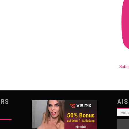
Subs
ERS
AI