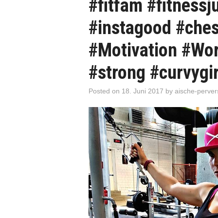
#fitfam #fitness
#instagood #ches
#Motivation #Wor
#strong #curvygir
Posted on
18. Juni 2017
by
aische-perver