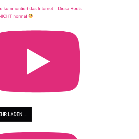
e kommentiert das Internet – Diese Reels
 NICHT normal
HR LADEN …