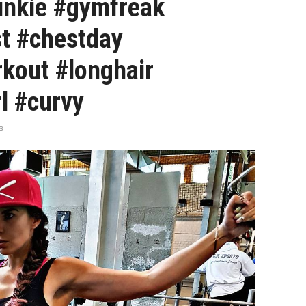
junkie #gymfreak
t #chestday
kout #longhair
l #curvy
s