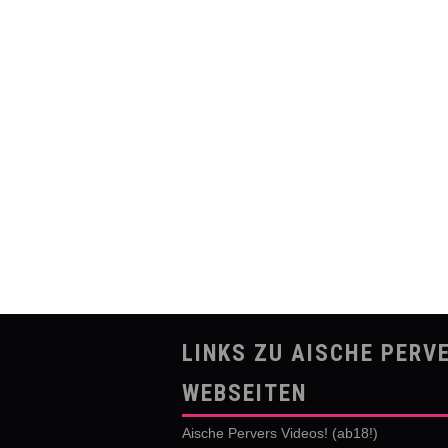
LINKS ZU AISCHE PERV
WEBSEITEN
Aische Pervers Videos! (ab18!)