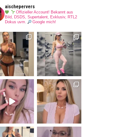
aischepervers
Offizieller Account! Bekannt aus
Bild, DSDS, Supertalent, Exklusiv, RTL2
Dokus uvm.
Google mich!