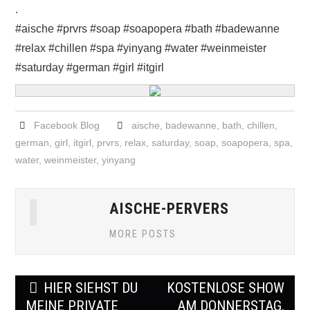
.
#aische #prvrs #soap #soapopera #bath #badewanne
#relax #chillen #spa #yinyang #water #weinmeister
#saturday #german #girl #itgirl
Facebook Blog
aische
,
badewanne
,
bath
,
chillen
,
german
,
girl
,
itgirl
,
prvrs
,
relax
,
saturday
,
soap
,
soapopera
,
spa
,
water
,
weinmeister
,
yinyang
AISCHE-PERVERS
MORE POSTS
Post
HIER SIEHST DU
KOSTENLOSE SHOW
navigation
MEINE PRIVATE
AM DONNERSTAG,