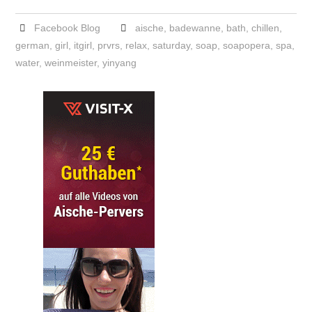
Facebook Blog
aische
,
badewanne
,
bath
,
chillen
,
german
,
girl
,
itgirl
,
prvrs
,
relax
,
saturday
,
soap
,
soapopera
,
spa
,
water
,
weinmeister
,
yinyang