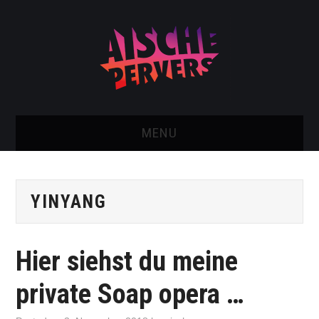
MENU
AISCHE VIDEOS & KONTAKT
YINYANG
NEU: AISCHE SHOP!
TELEGRAM GRUPPE
Hier siehst du meine
BOOKING / KONTAKT
private Soap opera …
IMPRESSUM