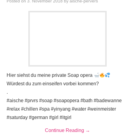
Posted on
3. November 2018
by
aische-pervers
Hier siehst du meine private Soap opera
Würdest du zum einseifen vorbei kommen?
.
#aische #prvrs #soap #soapopera #bath #badewanne
#relax #chillen #spa #yinyang #water #weinmeister
#saturday #german #girl #itgirl
Continue Reading
→