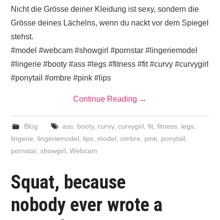
Nicht die Grösse deiner Kleidung ist sexy, sondern die
Grösse deines Lächelns, wenn du nackt vor dem Spiegel
stehst.
#model #webcam #showgirl #pornstar #lingeriemodel
#lingerie #booty #ass #legs #fitness #fit #curvy #curvygirl
#ponytail #ombre #pink #lips
Continue Reading
→
Blog
ass
,
booty
,
curvy
,
curvygirl
,
fit
,
fitness
,
legs
,
lingerie
,
lingeriemodel
,
lips
,
model
,
ombre
,
pink
,
ponytail
,
pornstar
,
showgirl
,
Webcam
Squat, because
nobody ever wrote a