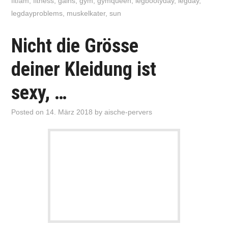
fitfam
,
fitness
,
gains
,
gym
,
gymqueen
,
legbootyday
,
legday
,
legdayproblems
,
muskelkater
,
sun
Nicht die Grösse
deiner Kleidung ist
sexy, …
Posted on
14. März 2018
by
aische-pervers