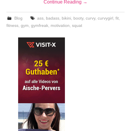
Continue Reading
→
Blog
ass
,
badass
,
bikini
,
booty
,
curvy
,
curvygirl
,
fit
,
fitness
,
gym
,
gymfreak
,
motivation
,
squat