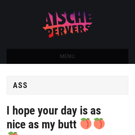
MENU
AISCHE VIDEOS & KONTAKT
ASS
NEU: AISCHE SHOP!
TELEGRAM GRUPPE
I hope your day is as
BOOKING / KONTAKT
nice as my butt
IMPRESSUM