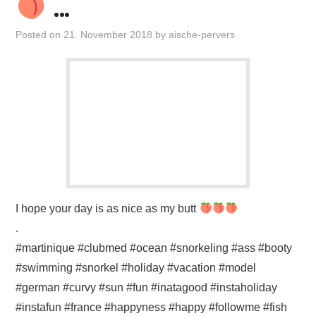
…
Posted on
21. November 2018
by
aische-pervers
I hope your day is as nice as my butt
.
#martinique #clubmed #ocean #snorkeling #ass #booty
#swimming #snorkel #holiday #vacation #model
#german #curvy #sun #fun #inatagood #instaholiday
#instafun #france #happyness #happy #followme #fish