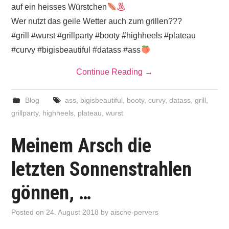
auf ein heisses Würstchen
Wer nutzt das geile Wetter auch zum grillen???
#grill #wurst #grillparty #booty #highheels #plateau
#curvy #bigisbeautiful #datass #ass
Continue Reading
→
Blog
ass
,
bigisbeautiful
,
booty
,
curvy
,
datass
,
grill
,
grillparty
,
highheels
,
plateau
,
wurst
Meinem Arsch die
letzten Sonnenstrahlen
gönnen, …
Posted on
24. August 2018
by
aische-pervers