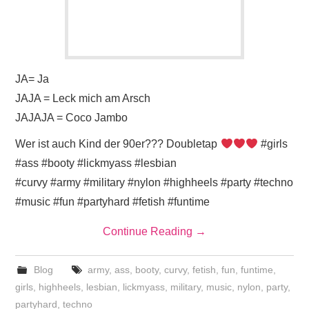
JA= Ja
JAJA = Leck mich am Arsch
JAJAJA = Coco Jambo
Wer ist auch Kind der 90er??? Doubletap
#girls
#ass #booty #lickmyass #lesbian
#curvy #army #military #nylon #highheels #party #techno
#music #fun #partyhard #fetish #funtime
Continue Reading
→
Blog
army
,
ass
,
booty
,
curvy
,
fetish
,
fun
,
funtime
,
girls
,
highheels
,
lesbian
,
lickmyass
,
military
,
music
,
nylon
,
party
,
partyhard
,
techno