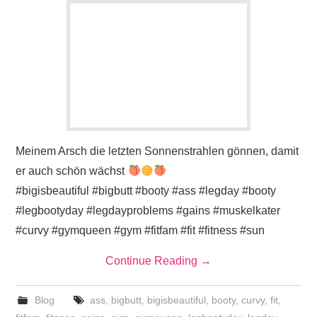
Meinem Arsch die letzten Sonnenstrahlen gönnen, damit
er auch schön wächst
#bigisbeautiful #bigbutt #booty #ass #legday #booty
#legbootyday #legdayproblems #gains #muskelkater
#curvy #gymqueen #gym #fitfam #fit #fitness #sun
Continue Reading
→
Blog
ass
,
bigbutt
,
bigisbeautiful
,
booty
,
curvy
,
fit
,