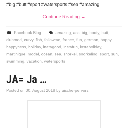
#big #butt #sport #watersports #sea #amazing
Continue Reading
→
Facebook Blog
amazing
,
ass
,
big
,
booty
,
butt
,
clubmed
,
curvy
,
fish
,
followme
,
france
,
fun
,
german
,
happy
,
happyness
,
holiday
,
inatagood
,
instafun
,
instaholiday
,
martinique
,
model
,
ocean
,
sea
,
snorkel
,
snorkeling
,
sport
,
sun
,
swimming
,
vacation
,
watersports
JA= Ja …
Posted on
30. August 2018
by
aische-pervers