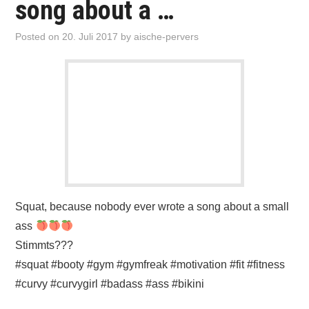
song about a …
Posted on
20. Juli 2017
by
aische-pervers
Squat, because nobody ever wrote a song about a small
ass
Stimmts???
#squat #booty #gym #gymfreak #motivation #fit #fitness
#curvy #curvygirl #badass #ass #bikini