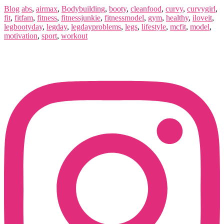
Blog
abs
,
airmax
,
Bodybuilding
,
booty
,
cleanfood
,
curvy
,
curvygirl
,
fit
,
fitfam
,
fitness
,
fitnessjunkie
,
fitnessmodel
,
gym
,
healthy
,
iloveit
,
legbootyday
,
legday
,
legdayproblems
,
legs
,
lifestyle
,
mcfit
,
model
,
motivation
,
sport
,
workout