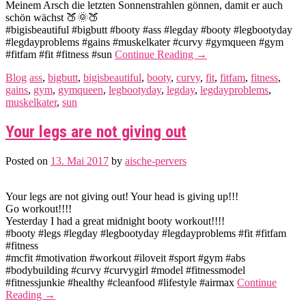
Meinem Arsch die letzten Sonnenstrahlen gönnen, damit er auch
schön wächst 🍑🌞🍑
#bigisbeautiful #bigbutt #booty #ass #legday #booty #legbootyday
#legdayproblems #gains #muskelkater #curvy #gymqueen #gym
#fitfam #fit #fitness #sun
Continue Reading
→
Blog
ass
,
bigbutt
,
bigisbeautiful
,
booty
,
curvy
,
fit
,
fitfam
,
fitness
,
gains
,
gym
,
gymqueen
,
legbootyday
,
legday
,
legdayproblems
,
muskelkater
,
sun
Your legs are not giving out
Posted on
13. Mai 2017
by
aische-pervers
Your legs are not giving out! Your head is giving up!!!
Go workout!!!!
Yesterday I had a great midnight booty workout!!!!
#booty #legs #legday #legbootyday #legdayproblems #fit #fitfam
#fitness
#mcfit #motivation #workout #iloveit #sport #gym #abs
#bodybuilding #curvy #curvygirl #model #fitnessmodel
#fitnessjunkie #healthy #cleanfood #lifestyle #airmax
Continue
Reading
→