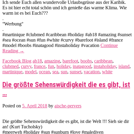
Ich sende Euch allen wundervolle Urlaubsgrüsse aus der Karibik.
Es ist hier echt total schön und ich genieße das warme Klima. Wie
warm ist es bei Euch???
.
°Werbung°
.
#martinique #clubmed #caribbean #holiday #ab18 #amazing #sunset
#sea #ocean #sun #fun #white #curvy #barefoot #island #france
#model #boobs #inatagood #instaholiday #vacation
Continue
Reading
→
Facebook Blog
ab18
,
amazing
,
barefoot
,
boobs
,
caribbean
,
clubmed
,
curvy
,
france
,
fun
,
holiday
,
inatagood
,
instaholiday
,
island
,
martinique
,
model
,
ocean
,
sea
,
sun
,
sunset
,
vacation
,
white
Die größte Sehenswürdigkeit die es gibt, ist
…
Posted on
5. April 2018
by
aische-pervers
Die größte Sehenswürdigkeit die es gibt, ist die Welt !!! Sieh sie dir
an! (Kurt Tucholsky)
#meerweh #holiday #sun #sunburn #love #malediven