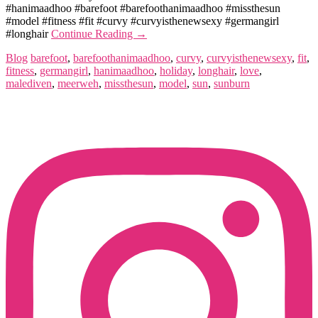
#hanimaadhoo #barefoot #barefoothanimaadhoo #missthesun
#model #fitness #fit #curvy #curvyisthenewsexy #germangirl
#longhair
Continue Reading
→
Blog
barefoot
,
barefoothanimaadhoo
,
curvy
,
curvyisthenewsexy
,
fit
,
fitness
,
germangirl
,
hanimaadhoo
,
holiday
,
longhair
,
love
,
malediven
,
meerweh
,
missthesun
,
model
,
sun
,
sunburn