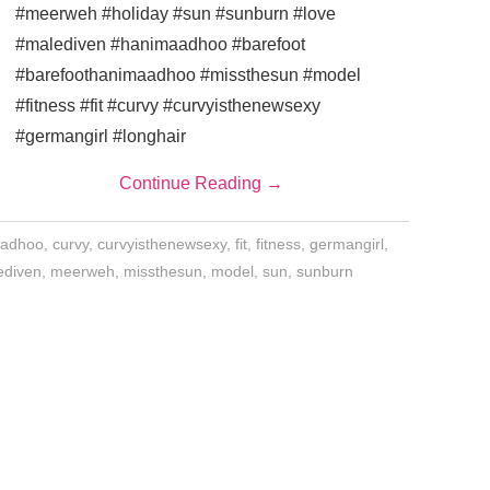
#meerweh #holiday #sun #sunburn #love
#malediven #hanimaadhoo #barefoot
#barefoothanimaadhoo #missthesun #model
#fitness #fit #curvy #curvyisthenewsexy
#germangirl #longhair
Continue Reading
→
aadhoo
,
curvy
,
curvyisthenewsexy
,
fit
,
fitness
,
germangirl
,
ediven
,
meerweh
,
missthesun
,
model
,
sun
,
sunburn