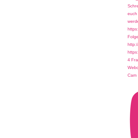
4 Fra
Webca
Cam 