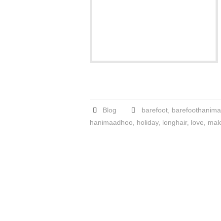
Blog
barefoot
,
barefoothanim
hanimaadhoo
,
holiday
,
longhair
,
love
,
mal