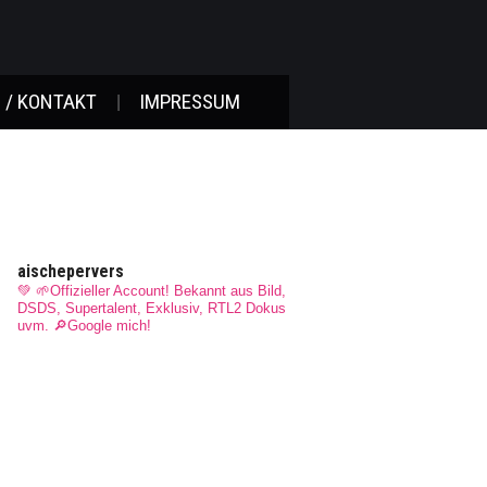
 / KONTAKT
IMPRESSUM
aischepervers
💚 🌱Offizieller Account! Bekannt aus Bild,
DSDS, Supertalent, Exklusiv, RTL2 Dokus
uvm.
🔎Google mich!