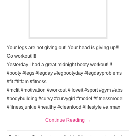
Your legs are not giving out! Your head is giving up!!!
Go workout!!!!
Yesterday I had a great midnight booty workout!!!!
#booty #legs #legday #legbootyday #legdayproblems
#fit #fitfam #fitness
#mcfit #motivation #workout #iloveit #sport #gym #abs
#bodybuilding #curvy #curvygirl #model #fitnessmodel
#fitnessjunkie #healthy #cleanfood #lifestyle #airmax
Continue Reading
→