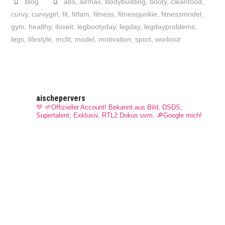
Blog
abs
,
airmax
,
Bodybuilding
,
booty
,
cleanfood
,
curvy
,
curvygirl
,
fit
,
fitfam
,
fitness
,
fitnessjunkie
,
fitnessmodel
,
gym
,
healthy
,
iloveit
,
legbootyday
,
legday
,
legdayproblems
,
legs
,
lifestyle
,
mcfit
,
model
,
motivation
,
sport
,
workout
aischepervers
💚 🌱Offizieller Account! Bekannt aus Bild, DSDS,
Supertalent, Exklusiv, RTL2 Dokus uvm.
🔎Google mich!